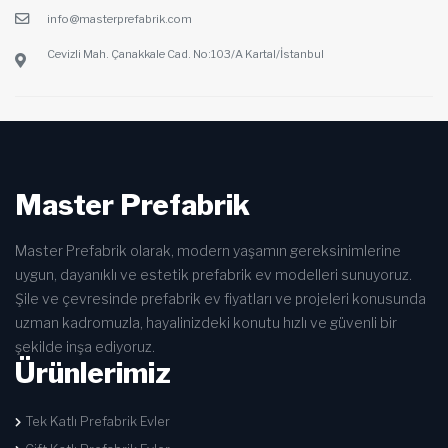
info@masterprefabrik.com
Cevizli Mah. Çanakkale Cad. No:103/A Kartal/İstanbul
Master Prefabrik
Master Prefabrik olarak, modern yaşamın gereksinimlerine
uygun, dayanıklı ve estetik prefabrik ev modelleri sunuyoruz.
Şile ve çevresinde prefabrik ev fiyatları ve projeleri konusunda
uzman kadromuzla, hayalinizdeki konutu hızlı ve güvenli bir
şekilde inşa ediyoruz.
Ürünlerimiz
Tek Katlı Prefabrik Evler