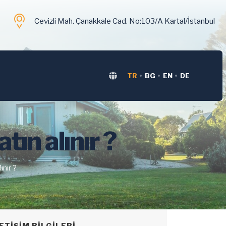
Cevizli Mah. Çanakkale Cad. No:103/A Kartal/İstanbul
TR
BG
EN
DE
ın alınır ?
ınır ?