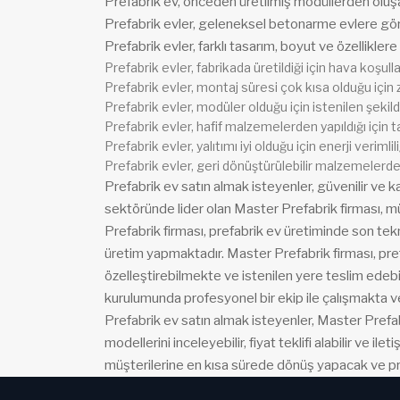
Prefabrik ev, önceden üretilmiş modüllerden oluşan, 
Prefabrik evler, geleneksel betonarme evlere gör
Prefabrik evler, farklı tasarım, boyut ve özelliklere 
Prefabrik evler, fabrikada üretildiği için hava koşul
Prefabrik evler, montaj süresi çok kısa olduğu için 
Prefabrik evler, modüler olduğu için istenilen şekilde
Prefabrik evler, hafif malzemelerden yapıldığı için t
Prefabrik evler, yalıtımı iyi olduğu için enerji veriml
Prefabrik evler, geri dönüştürülebilir malzemelerde
Prefabrik ev satın almak isteyenler, güvenilir ve kali
sektöründe lider olan Master Prefabrik firması, mü
Prefabrik firması, prefabrik ev üretiminde son tek
üretim yapmaktadır. Master Prefabrik firması, pref
özelleştirebilmekte ve istenilen yere teslim edebi
kurulumunda profesyonel bir ekip ile çalışmakta v
Prefabrik ev satın almak isteyenler, Master Prefab
modellerini inceleyebilir, fiyat teklifi alabilir ve ilet
müşterilerine en kısa sürede dönüş yapacak ve pr