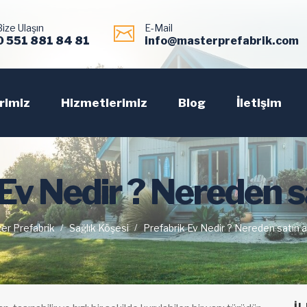
Bize Ulaşın
E-Mail
0 551 881 84 81
info@masterprefabrik.com
rimiz
Hizmetlerimiz
Blog
İletişim
Ev Nedir ? Nereden sat
er Prefabrik
Sağlık Köşesi
Prefabrik Ev Nedir ? Nereden satın al