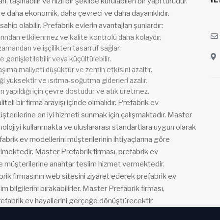
İL
taşınabilir ve hızlı bir şekilde kurulabilen bir yapı türüdür.
e daha ekonomik, daha çevreci ve daha dayanıklıdır.
sahip olabilir. Prefabrik evlerin avantajları şunlardır:
larından etkilenmez ve kalite kontrolü daha kolaydır.
zamandan ve işçilikten tasarruf sağlar.
 genişletilebilir veya küçültülebilir.
aşıma maliyeti düşüktür ve zemin etkisini azaltır.
iliği yüksektir ve ısıtma-soğutma giderleri azalır.
n yapıldığı için çevre dostudur ve atık üretmez.
teli bir firma arayışı içinde olmalıdır. Prefabrik ev
şterilerine en iyi hizmeti sunmak için çalışmaktadır. Master
nolojiyi kullanmakta ve uluslararası standartlara uygun olarak
abrik ev modellerini müşterilerinin ihtiyaçlarına göre
lmektedir. Master Prefabrik firması, prefabrik ev
e müşterilerine anahtar teslim hizmet vermektedir.
rik firmasının web sitesini ziyaret ederek prefabrik ev
işim bilgilerini bırakabilirler. Master Prefabrik firması,
efabrik ev hayallerini gerçeğe dönüştürecektir.