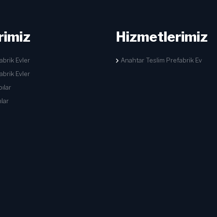
rimiz
Hizmetlerimiz
abrik Evler
Anahtar Teslim Prefabrik Ev
fabrik Evler
pılar
lar