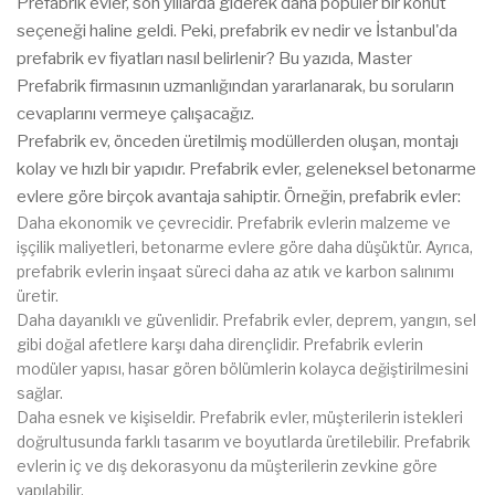
Prefabrik evler, son yıllarda giderek daha popüler bir konut
seçeneği haline geldi. Peki, prefabrik ev nedir ve İstanbul'da
prefabrik ev fiyatları nasıl belirlenir? Bu yazıda, Master
Prefabrik firmasının uzmanlığından yararlanarak, bu soruların
cevaplarını vermeye çalışacağız.
Prefabrik ev, önceden üretilmiş modüllerden oluşan, montajı
kolay ve hızlı bir yapıdır. Prefabrik evler, geleneksel betonarme
evlere göre birçok avantaja sahiptir. Örneğin, prefabrik evler:
Daha ekonomik ve çevrecidir. Prefabrik evlerin malzeme ve
işçilik maliyetleri, betonarme evlere göre daha düşüktür. Ayrıca,
prefabrik evlerin inşaat süreci daha az atık ve karbon salınımı
üretir.
Daha dayanıklı ve güvenlidir. Prefabrik evler, deprem, yangın, sel
gibi doğal afetlere karşı daha dirençlidir. Prefabrik evlerin
modüler yapısı, hasar gören bölümlerin kolayca değiştirilmesini
sağlar.
Daha esnek ve kişiseldir. Prefabrik evler, müşterilerin istekleri
doğrultusunda farklı tasarım ve boyutlarda üretilebilir. Prefabrik
evlerin iç ve dış dekorasyonu da müşterilerin zevkine göre
yapılabilir.